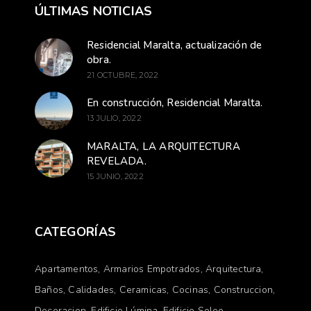
ÚLTIMAS NOTICIAS
Residencial Maralta, actualización de
obra.
21 OCTUBRE, 2022
En construcción, Residencial Maralta.
13 JULIO, 2022
MARALTA, LA ARQUITECTURA
REVELADA.
15 JUNIO, 2022
CATEGORÍAS
Apartamentos
Armarios Empotrados
Arquitectura
Baños
Calidades
Ceramicas
Cocinas
Construccion
Decoracion
Edificio Lúmina
Edificio Soleo