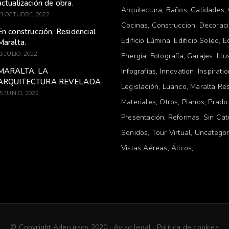
actualización de obra.
Arquitectura
Baños
Calidades
21 OCTUBRE, 2022
Cocinas
Construccion
Decorac
En construcción, Residencial
Edificio Lúmina
Edificio Soleo
E
Maralta.
13 JULIO, 2022
Energía
Fotografía
Garajes
Illu
MARALTA, LA
Infografías
Innovation
Inspirati
ARQUITECTURA REVELADA.
Legislación
Luanco
Maralta Res
15 JUNIO, 2022
Materiales
Otros
Planos
Prado
Presentación
Reformas
Sin Cat
Sonidos
Tour Virtual
Uncategor
Vistas Aéreas
Áticos
© Copyright Adecursos 2020 ·
Aviso legal
·
Política de cookies