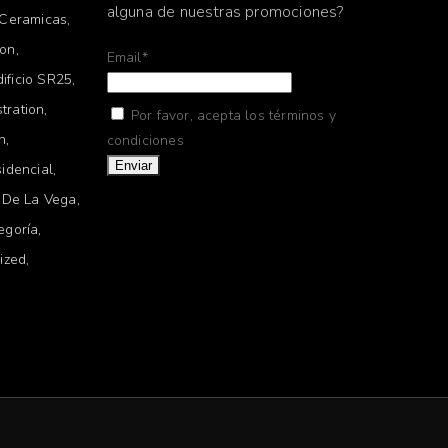
alguna de nuestras promociones?
Ceramicas
ion
Email*
dificio SR25
stration
Por favor, acepta los términos y
on
condiciones
idencial
 De La Vega
egoría
ized