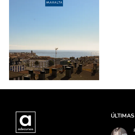
13 JULIO, 2022
ARQUITECTURA
CONSTRUCCION
LUANCO
MARALTA RESIDENCIAL
En construcción,
Residencial Maralta.
LEER MÁS
ÚLTIMAS