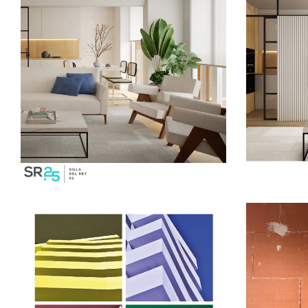
29 MAYO, 2021
SIN CATEGORÍA
19 ENERO
No hay lugar como el
La de
hogar, SR25
expre
person
Edific
LEER MÁS
LEER 
24 DICIEMBRE, 2019
12 ABRIL,
SIN CATEGORÍA
Soleo
Felices Fiestas
muy g