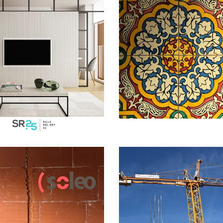
, 2021
SIN CATEGORÍA
17 SEPTIEMBRE, 2020
SIN CATEGORÍA
coración como
El tiempo y la
sión de nuestra
arquitectura, S
alidad. Tipo A,
io SR25
LEER MÁS
MÁS
 2019
SIN CATEGORÍA
1 MARZO, 2019
SIN CAT
 es grande,
Edificio Soleo, a
rande!
punta de grúa.