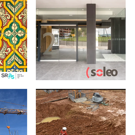
12 JUNIO, 2020
SIN CATEGORÍA
Soleo, vuestro
edificio.
R25
LEER MÁS
EGORÍA
8 JUNIO, 2018
CONSTRUCCION
EDIFICIO
SOLEO
PRADO DE LA VEGA
SIN
CATEGORÍA