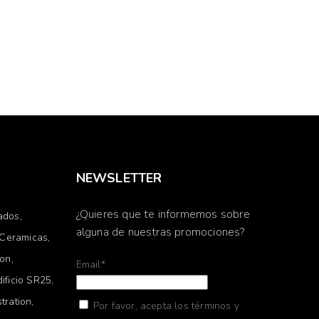
NEWSLETTER
¿Quieres que te informemos sobre
ados
alguna de nuestras promociones?
Ceramicas
ion
Email*
dificio SR25
stration
Por favor, acepta los términos y