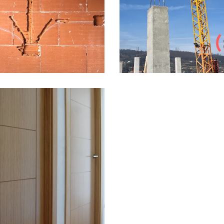
MÁS
LEER MÁS
 2017
CONSTRUCCION
ION
EDIFICIO LÚMINA
E LA VEGA
REFORMAS
EGORÍA
ias de
ucción, Edificio
a.