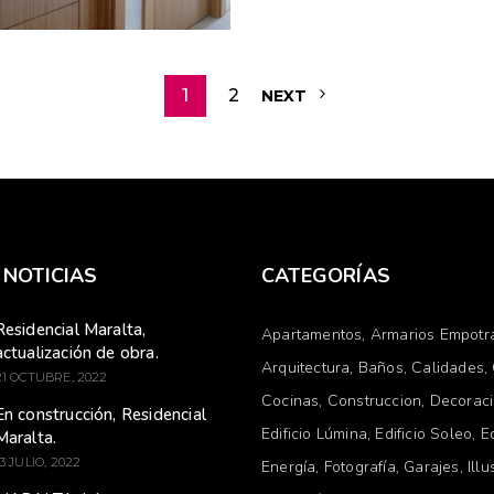
MÁS
1
2
NEXT
 NOTICIAS
CATEGORÍAS
Residencial Maralta,
Apartamentos
Armarios Empotr
actualización de obra.
Arquitectura
Baños
Calidades
21 OCTUBRE, 2022
Cocinas
Construccion
Decorac
En construcción, Residencial
Edificio Lúmina
Edificio Soleo
E
Maralta.
13 JULIO, 2022
Energía
Fotografía
Garajes
Illu