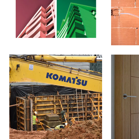
LEER MÁS
LEER 
2 JUNIO, 2018
26 MAYO,
CONSTRUCCION
EDIFICIO
COCINAS
SOLEO
PRADO DE LA VEGA
SIN
DECORAC
CATEGORÍA
PRADO D
SIN CAT
Edificio Soleo, el
627 d
terreno se comporta.
constr
Lumin
LEER MÁS