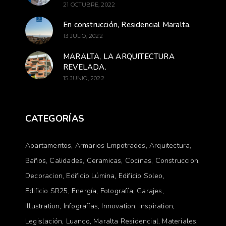
21 OCTUBRE, 2022
En construcción, Residencial Maralta.
13 JULIO, 2022
MARALTA, LA ARQUITECTURA
REVELADA.
15 JUNIO, 2022
CATEGORÍAS
Apartamentos
Armarios Empotrados
Arquitectura
Baños
Calidades
Ceramicas
Cocinas
Construccion
Decoracion
Edificio Lúmina
Edificio Soleo
Edificio SR25
Energía
Fotografía
Garajes
Illustration
Infografías
Innovation
Inspiration
Legislación
Luanco
Maralta Residencial
Materiales