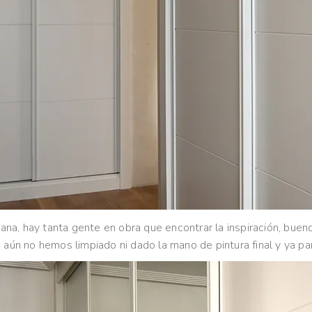
, hay tanta gente en obra que encontrar la inspiración, bueno, el
 aún no hemos limpiado ni dado la mano de pintura final y ya pa