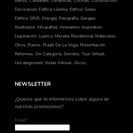
Baños
Calidades
Ceramicas
Cocinas
Construccion
Decoracion
Edificio Lúmina
Edificio Soleo
Edificio SR25
Energía
Fotografía
Garajes
Illustration
Infografías
Innovation
Inspiration
Legislación
Luanco
Maralta Residencial
Materiales
Otros
Planos
Prado De La Vega
Presentación
Reformas
Sin Categoría
Sonidos
Tour Virtual
Uncategorized
Vistas Aéreas
Áticos
NEWSLETTER
¿Quieres que te informemos sobre alguna de
nuestras promociones?
Email*