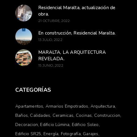
Residencial Maralta, actualización de
obra.
21 OCTUBRE, 2022
En construcción, Residencial Maralta.
13 JULIO, 2022
MARALTA, LA ARQUITECTURA
REVELADA.
15 JUNIO, 2022
CATEGORÍAS
Apartamentos
Armarios Empotrados
Arquitectura
Baños
Calidades
Ceramicas
Cocinas
Construccion
Decoracion
Edificio Lúmina
Edificio Soleo
Edificio SR25
Energía
Fotografía
Garajes