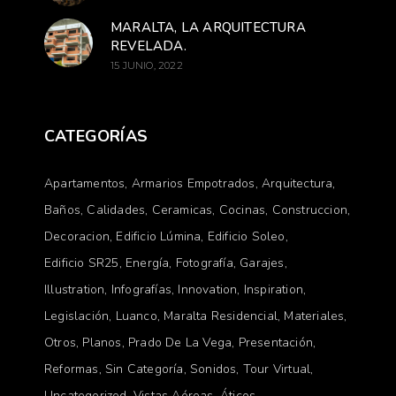
MARALTA, LA ARQUITECTURA
REVELADA.
15 JUNIO, 2022
CATEGORÍAS
Apartamentos
Armarios Empotrados
Arquitectura
Baños
Calidades
Ceramicas
Cocinas
Construccion
Decoracion
Edificio Lúmina
Edificio Soleo
Edificio SR25
Energía
Fotografía
Garajes
Illustration
Infografías
Innovation
Inspiration
Legislación
Luanco
Maralta Residencial
Materiales
Otros
Planos
Prado De La Vega
Presentación
Reformas
Sin Categoría
Sonidos
Tour Virtual
Uncategorized
Vistas Aéreas
Áticos