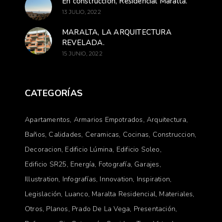
En construcción, Residencial Maralta.
13 JULIO, 2022
MARALTA, LA ARQUITECTURA
REVELADA.
15 JUNIO, 2022
CATEGORÍAS
Apartamentos
Armarios Empotrados
Arquitectura
Baños
Calidades
Ceramicas
Cocinas
Construccion
Decoracion
Edificio Lúmina
Edificio Soleo
Edificio SR25
Energía
Fotografía
Garajes
Illustration
Infografías
Innovation
Inspiration
Legislación
Luanco
Maralta Residencial
Materiales
Otros
Planos
Prado De La Vega
Presentación