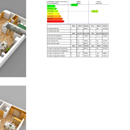
11 JUNIO, 2015
CALIDADES
CONSTRUCCION
O
EDIFICIO LÚMINA
ENERGÍA
LANOS
PRADO DE LA VEGA
Resultados
po A-
calificación
energética Edifico
Lúmina
LEER MÁS
AFÍAS
EGA