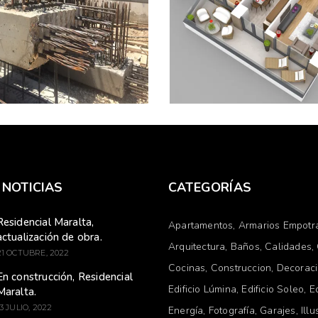
 fábrica
vivienda Tipo D,
bricados
Edificio Lúmina
ra Burgos.
LEER MÁS
MÁS
 NOTICIAS
CATEGORÍAS
Residencial Maralta,
Apartamentos
Armarios Empotr
actualización de obra.
Arquitectura
Baños
Calidades
21 OCTUBRE, 2022
Cocinas
Construccion
Decorac
En construcción, Residencial
Edificio Lúmina
Edificio Soleo
E
Maralta.
13 JULIO, 2022
Energía
Fotografía
Garajes
Illu