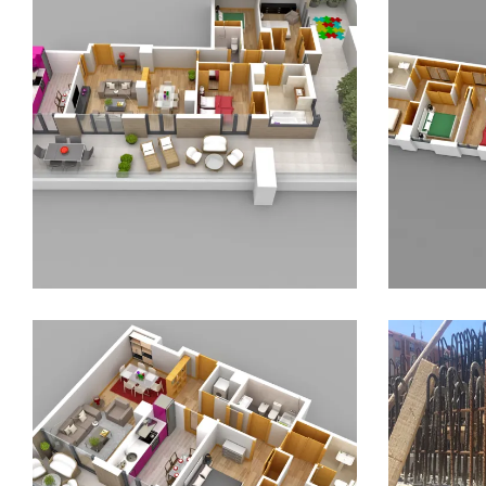
30 JUNIO, 2015
16 JUNIO
ARQUITECTURA
ÁTICOS
ARMARIO
CALIDADES
EDIFICIO LÚMINA
CALIDAD
INFOGRAFÍAS
PRADO DE LA
INFOGRA
VEGA
Vista 
Atico tipo A, gran
vivien
piso mejor terraza.
Edific
LEER MÁS
LEER 
8 JUNIO, 2015
5 JUNIO,
EDIFICIO LÚMINA
INFOGRAFÍAS
CONSTRU
PLANOS
PRADO DE LA VEGA
LÚMINA
LA VEGA
Vista general