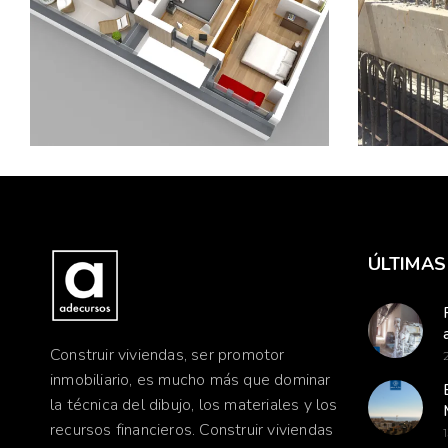
Visita
vivienda Tipo C,
Prefa
Edificio Lúmina
Rubie
LEER MÁS
LEER 
ÚLTIMAS
Construir viviendas, ser promotor
inmobiliario, es mucho más que dominar
la técnica del dibujo, los materiales y los
recursos financieros. Construir viviendas