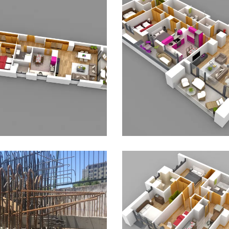
, 2015
12 JUNIO, 2015
S EMPOTRADOS
ARMARIOS EMPOTRADOS
ES
EDIFICIO LÚMINA
ARQUITECTURA
EDIFICI
FÍAS
PLANOS
LÚMINA
INFOGRAFÍAS
P
PRADO DE LA VEGA
general
Vista general Ti
da Tipo E+,
B 4 dormitorios,
io Lúmina
Edificio Lúmina
MÁS
LEER MÁS
 2015
2 JUNIO, 2015
CCION
EDIFICIO
EDIFICIO LÚMINA
INFOGR
MATERIALES
PRADO DE
PLANOS
PRADO DE LA V
Vista general