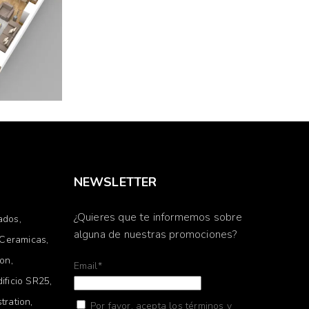
NEWSLETTER
¿Quieres que te informemos sobre
ados
alguna de nuestras promociones?
Ceramicas
ion
Email*
dificio SR25
stration
Por favor, acepta los términos y