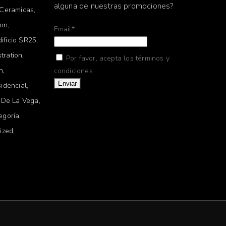
alguna de nuestras promociones?
Ceramicas
ion
Email*
dificio SR25
stration
Por favor, acepta los términos y
on
condiciones
idencial
 De La Vega
egoría
ized