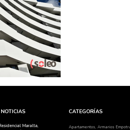
O, 2020
S EMPOTRADOS
CTURA
COCINAS
CCION
EDIFICIO
RADO DE LA VEGA
nes Soleo,
ncia en estado
MÁS
 NOTICIAS
CATEGORÍAS
Residencial Maralta,
Apartamentos
Armarios Empotr