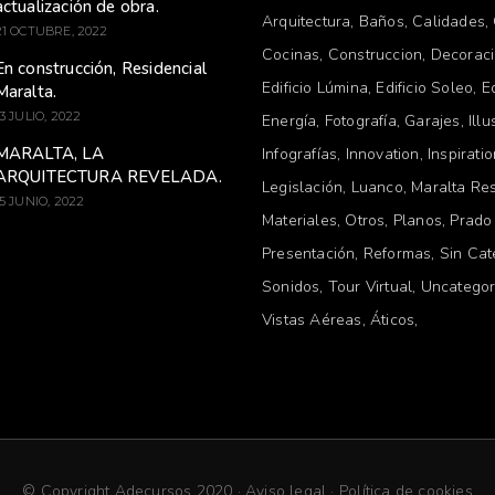
actualización de obra.
Arquitectura
Baños
Calidades
21 OCTUBRE, 2022
Cocinas
Construccion
Decorac
En construcción, Residencial
Edificio Lúmina
Edificio Soleo
E
Maralta.
13 JULIO, 2022
Energía
Fotografía
Garajes
Illu
MARALTA, LA
Infografías
Innovation
Inspirati
ARQUITECTURA REVELADA.
Legislación
Luanco
Maralta Res
15 JUNIO, 2022
Materiales
Otros
Planos
Prado
Presentación
Reformas
Sin Cat
Sonidos
Tour Virtual
Uncategor
Vistas Aéreas
Áticos
© Copyright Adecursos 2020 ·
Aviso legal
·
Política de cookies