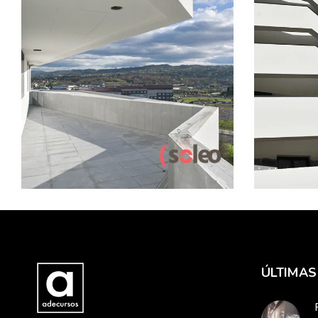
28 ENERO, 2020
20 ENER
ARMARIOS EMPOTRADOS
ARMARIO
ARQUITECTURA
ÁTICOS
ARQUITE
CALIDADES
CERAMICAS
CONSTRU
COCINAS
CONSTRUCCION
SOLEO
P
EDIFICIO SOLEO
PRADO DE LA
Imáge
VEGA
elega
Soleo, una mirada
puro.
interior.
LEER 
LEER MÁS
ÚLTIMAS