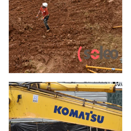
LEER MÁS
2 JUNIO, 2018
CONSTRUCCION
EDIFICIO SOLEO
PRADO DE LA VEGA
SIN
CATEGORÍA
Edificio Soleo, el terreno se
comporta.