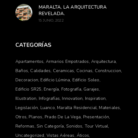
MARALTA, LA ARQUITECTURA
REVELADA.
15 JUNIO, 2022
CATEGORÍAS
Apartamentos
Armarios Empotrados
Arquitectura
Baños
Calidades
Ceramicas
Cocinas
Construccion
Decoracion
Edificio Lúmina
Edificio Soleo
Edificio SR25
Energía
Fotografía
Garajes
Illustration
Infografías
Innovation
Inspiration
Legislación
Luanco
Maralta Residencial
Materiales
Otros
Planos
Prado De La Vega
Presentación
Reformas
Sin Categoría
Sonidos
Tour Virtual
Uncategorized
Vistas Aéreas
Áticos