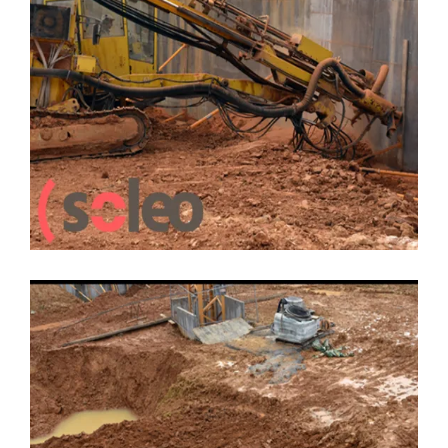
LEER MÁS
8 JUNIO, 2018
CONSTRUCCION
EDIFICIO SOLEO
PRADO DE LA VEGA
SIN
CATEGORÍA
Plaza de la Enseñanza Nº2,
Edifico Soleo