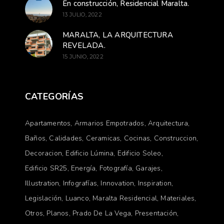
En construcción, Residencial Maralta.
13 JULIO, 2022
MARALTA, LA ARQUITECTURA
REVELADA.
15 JUNIO, 2022
CATEGORÍAS
Apartamentos
Armarios Empotrados
Arquitectura
Baños
Calidades
Ceramicas
Cocinas
Construccion
Decoracion
Edificio Lúmina
Edificio Soleo
Edificio SR25
Energía
Fotografía
Garajes
Illustration
Infografías
Innovation
Inspiration
Legislación
Luanco
Maralta Residencial
Materiales
Otros
Planos
Prado De La Vega
Presentación