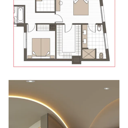
LEER MÁS
29 ENERO, 2018
ARQUITECTURA
DECORACION
EDIFICIO SOLEO
INFOGRAFÍAS
PRADO DE LA VEGA
Vistas 360º Portal Soleo
LEER MÁS