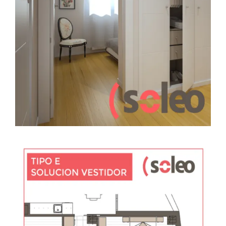
LEER MÁS
6 FEBRERO, 2018
ARMARIOS EMPOTRADOS
BAÑOS
DECORACION
EDIFICIO SOLEO
PLANOS
PRADO DE LA VEGA
REFORMAS
Variantes Tipo E con vestidor XL,
Edifico Soleo