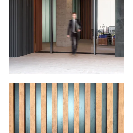
23 AGOSTO, 2017
ARQUITECTURA
CALIDADES
CONSTRUCCION
DECORACION
EDIFICIO LÚMINA
GARAJES
MATERIALES
PRADO DE LA VEGA
Texturas, Edificio Lumina
LEER MÁS