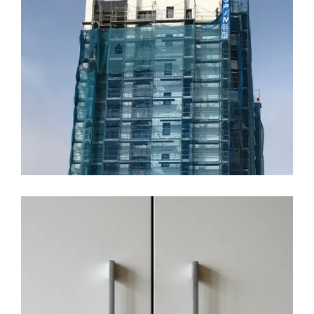
LEER MÁS
16 JUNIO, 2017
ARMARIOS EMPOTRADOS
CALIDADES
COCINAS
DECORACION
EDIFICIO LÚMINA
PRADO DE LA VEGA
Avance de trabajos, Edifico
Lumina