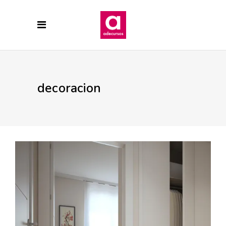
decoracion
15 FEBRERO, 2018
ARMARIOS EMPOTRADOS
DECORACION
EDIFICIO SOLEO
INFOGRAFÍAS
PRADO DE LA VEGA
Infografía vestidor reforma Tipo
E, Edifico Soleo