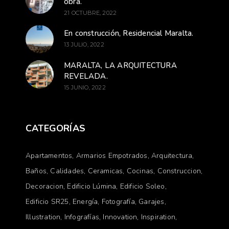
obra.
21 OCTUBRE, 2022
En construcción, Residencial Maralta.
13 JULIO, 2022
MARALTA, LA ARQUITECTURA
REVELADA.
15 JUNIO, 2022
CATEGORÍAS
Apartamentos
Armarios Empotrados
Arquitectura
Baños
Calidades
Ceramicas
Cocinas
Construccion
Decoracion
Edificio Lúmina
Edificio Soleo
Edificio SR25
Energía
Fotografía
Garajes
Illustration
Infografías
Innovation
Inspiration