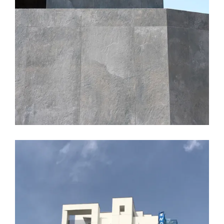
LEER MÁS
7 JULIO, 2017
ARMARIOS EMPOTRADOS
ARQUITECTURA
ÁTICOS
BAÑOS
CALIDADES
CERAMICAS
COCINAS
CONSTRUCCION
DECORACION
EDIFICIO LÚMINA
PRADO DE LA VEGA
Interiores Lumina vistos por el
constructor.