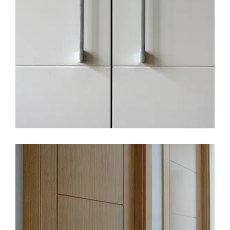
LEER MÁS
26 MAYO, 2017
COCINAS
CONSTRUCCION
DECORACION
EDIFICIO LÚMINA
PRADO DE LA VEGA
REFORMAS
SIN CATEGORÍA
627 dias de construcción, Edificio
Lumina.