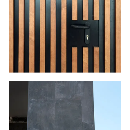
31 JULIO, 2017
ARQUITECTURA
CALIDADES
CERAMICAS
DECORACION
EDIFICIO
LÚMINA
PRADO DE LA VEGA
Edificio Lumina, trabajos en
planta baja.