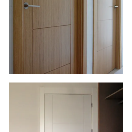
LEER MÁS
19 MAYO, 2017
ÁTICOS
CALIDADES
COCINAS
DECORACION
EDIFICIO LÚMINA
PRADO DE LA VEGA
REFORMAS
SIN CATEGORÍA
Portería interior, Edificio Lumina
LEER MÁS