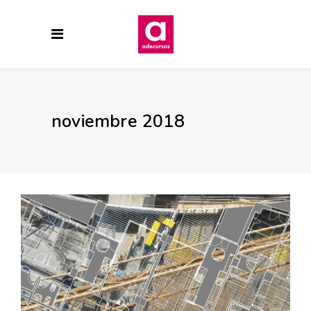
noviembre 2018
15 NOVIEMBRE, 2018
ARQUITECTURA
CONSTRUCCION
EDIFICIO SOLEO
PRADO DE LA
VEGA
VISTAS AÉREAS
Forjado planta 1ª y subiendo.
Edificio Soleo.