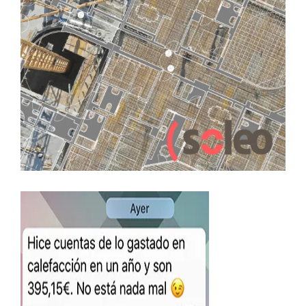
LEER MÁS
5 NOVIEMBRE, 2018
ARQUITECTURA
CALIDADES
CONSTRUCCION
EDIFICIO LÚMINA
EDIFICIO SOLEO
MATERIALES
PRADO DE LA VEGA
Calificación energética Tipo A
LEER MÁS