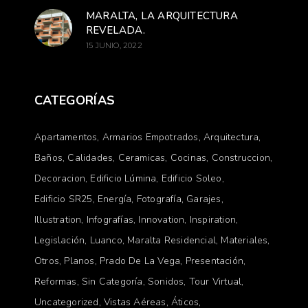
MARALTA, LA ARQUITECTURA
REVELADA.
15 JUNIO, 2022
CATEGORÍAS
Apartamentos
Armarios Empotrados
Arquitectura
Baños
Calidades
Ceramicas
Cocinas
Construccion
Decoracion
Edificio Lúmina
Edificio Soleo
Edificio SR25
Energía
Fotografía
Garajes
Illustration
Infografías
Innovation
Inspiration
Legislación
Luanco
Maralta Residencial
Materiales
Otros
Planos
Prado De La Vega
Presentación
Reformas
Sin Categoría
Sonidos
Tour Virtual
Uncategorized
Vistas Aéreas
Áticos