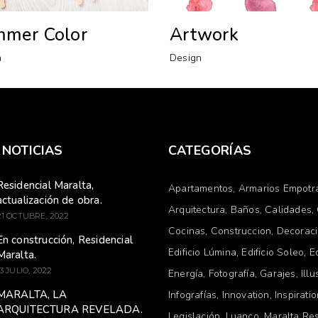
mer Color
Artwork
n
Design
 NOTICIAS
CATEGORÍAS
Residencial Maralta,
Apartamentos
Armarios Empotr
actualización de obra.
Arquitectura
Baños
Calidades
21 OCTUBRE, 2022
Cocinas
Construccion
Decorac
En construcción, Residencial
Edificio Lúmina
Edificio Soleo
E
Maralta.
13 JULIO, 2022
Energía
Fotografía
Garajes
Illu
MARALTA, LA
Infografías
Innovation
Inspirati
ARQUITECTURA REVELADA.
Legislación
Luanco
Maralta Res