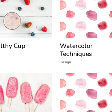
lthy Cup
Watercolor
Techniques
n
Design