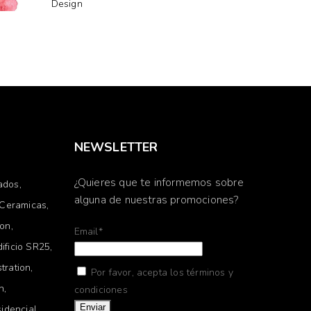
Design
NEWSLETTER
¿Quieres que te informemos sobre
ados
alguna de nuestras promociones?
Ceramicas
ion
Email*
dificio SR25
stration
Por favor, acepta los términos y
on
condiciones
idencial