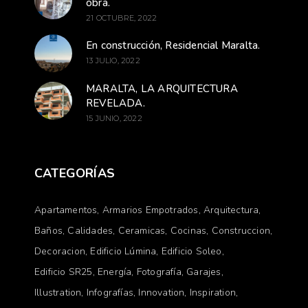
obra.
21 OCTUBRE, 2022
En construcción, Residencial Maralta.
13 JULIO, 2022
MARALTA, LA ARQUITECTURA
REVELADA.
15 JUNIO, 2022
CATEGORÍAS
Apartamentos
Armarios Empotrados
Arquitectura
Baños
Calidades
Ceramicas
Cocinas
Construccion
Decoracion
Edificio Lúmina
Edificio Soleo
Edificio SR25
Energía
Fotografía
Garajes
Illustration
Infografías
Innovation
Inspiration