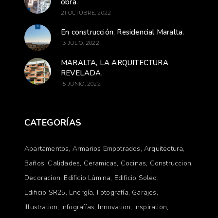
obra.
21 OCTUBRE, 2022
En construcción, Residencial Maralta.
13 JULIO, 2022
MARALTA, LA ARQUITECTURA
REVELADA.
15 JUNIO, 2022
CATEGORÍAS
Apartamentos
Armarios Empotrados
Arquitectura
Baños
Calidades
Ceramicas
Cocinas
Construccion
Decoracion
Edificio Lúmina
Edificio Soleo
Edificio SR25
Energía
Fotografía
Garajes
Illustration
Infografías
Innovation
Inspiration