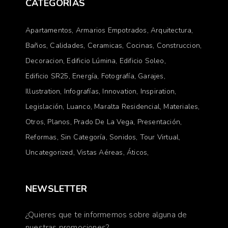
CATEGORÍAS
Apartamentos
Armarios Empotrados
Arquitectura
Baños
Calidades
Ceramicas
Cocinas
Construccion
Decoracion
Edificio Lúmina
Edificio Soleo
Edificio SR25
Energía
Fotografía
Garajes
Illustration
Infografías
Innovation
Inspiration
Legislación
Luanco
Maralta Residencial
Materiales
Otros
Planos
Prado De La Vega
Presentación
Reformas
Sin Categoría
Sonidos
Tour Virtual
Uncategorized
Vistas Aéreas
Áticos
NEWSLETTER
¿Quieres que te informemos sobre alguna de
nuestras promociones?