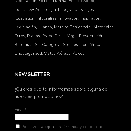
Decoracion
Edificio Lúmina
Edificio Soleo
Edificio SR25
Energía
Fotografía
Garajes
Illustration
Infografías
Innovation
Inspiration
Legislación
Luanco
Maralta Residencial
Materiales
Otros
Planos
Prado De La Vega
Presentación
Reformas
Sin Categoría
Sonidos
Tour Virtual
Uncategorized
Vistas Aéreas
Áticos
NEWSLETTER
¿Quieres que te informemos sobre alguna de
nuestras promociones?
Email*
Por favor, acepta los términos y condiciones