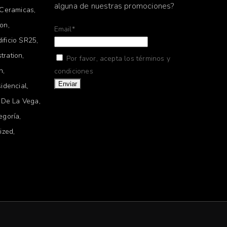
alguna de nuestras promociones?
Ceramicas
ion
Email*
dificio SR25
stration
Por favor, acepta los términos y
on
condiciones
idencial
 De La Vega
egoría
ized