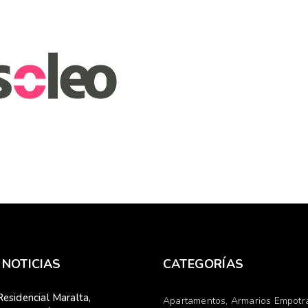
 2020
EDIFICIO SOLEO
sión no se para,
io Soleo.
MÁS
 NOTICIAS
CATEGORÍAS
Residencial Maralta,
Apartamentos
Armarios Empotr