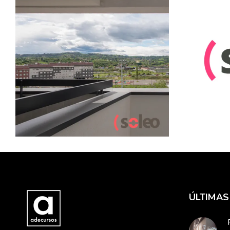
17 ABRIL, 2020
2 ABRIL,
ARQUITECTURA
COCINAS
La ilu
EDIFICIO SOLEO
PRADO DE LA
Edific
VEGA
Soleo tiene fin.
LEER 
LEER MÁS
ÚLTIMAS