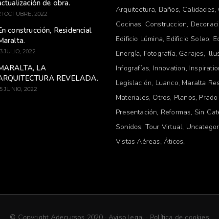
actualización de obra.
Arquitectura
Baños
Calidades
21 OCTUBRE, 2022
Cocinas
Construccion
Decorac
En construcción, Residencial
Edificio Lúmina
Edificio Soleo
E
Maralta.
13 JULIO, 2022
Energía
Fotografía
Garajes
Illu
MARALTA, LA
Infografías
Innovation
Inspirati
ARQUITECTURA REVELADA.
Legislación
Luanco
Maralta Res
15 JUNIO, 2022
Materiales
Otros
Planos
Prado
Presentación
Reformas
Sin Cat
Sonidos
Tour Virtual
Uncategor
Vistas Aéreas
Áticos
© Copyright Adecursos 2020 ·
Aviso legal
·
Política de cookies