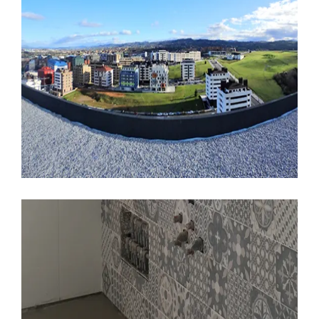
13 ENERO, 2017
ARQUITECTURA
CALIDADES
CONSTRUCCION
EDIFICIO LÚMINA
MATERIALES
PRADO DE LA VEGA
Edificio Lúmina, ejecución de
soleras