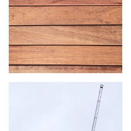
LEER MÁS
3 MARZO, 2017
CALIDADES
CERAMICAS
COCINAS
EDIFICIO LÚMINA
MATERIALES
PRADO DE LA VEGA
REFORMAS
Semana de avances, Edificio
Lúmina