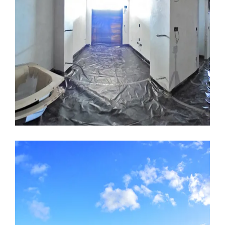
LEER MÁS
18 ENERO, 2017
CERAMICAS
COCINAS
CONSTRUCCION
EDIFICIO LÚMINA
PRADO
DE LA VEGA
TOUR VIRTUAL
Tour virtual, Edificio Lúmina
LEER MÁS