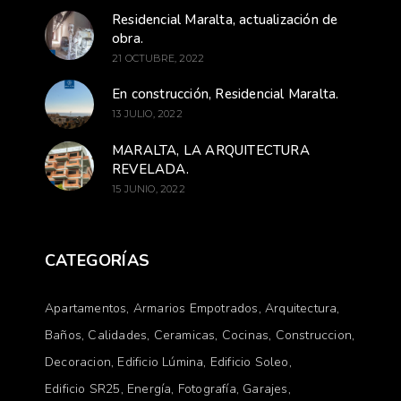
Residencial Maralta, actualización de
obra.
21 OCTUBRE, 2022
En construcción, Residencial Maralta.
13 JULIO, 2022
MARALTA, LA ARQUITECTURA
REVELADA.
15 JUNIO, 2022
CATEGORÍAS
Apartamentos
Armarios Empotrados
Arquitectura
Baños
Calidades
Ceramicas
Cocinas
Construccion
Decoracion
Edificio Lúmina
Edificio Soleo
Edificio SR25
Energía
Fotografía
Garajes