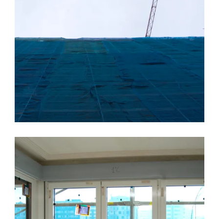
LEER MÁS
21 FEBRERO, 2017
CALIDADES
CONSTRUCCION
EDIFICIO LÚMINA
MATERIALES
PRADO DE LA VEGA
Carpintería exterior II, Edificio
Lúmina