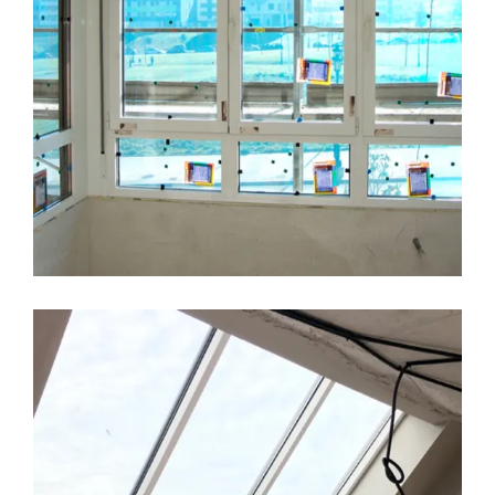
LEER MÁS
7 FEBRERO, 2017
CALIDADES
EDIFICIO LÚMINA
MATERIALES
PRADO DE LA VEGA
Instalación de carpintería
exterior, Edificio Lúmina