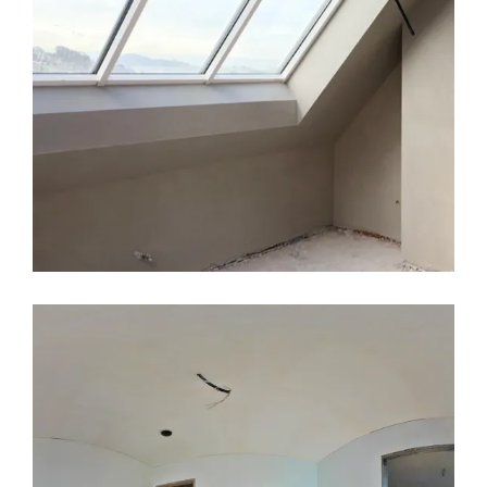
LEER MÁS
27 ENERO, 2017
CONSTRUCCION
DECORACION
EDIFICIO LÚMINA
PRADO DE LA
VEGA
TOUR VIRTUAL
Una obra por dentro en 360º,
Edifico Lumina