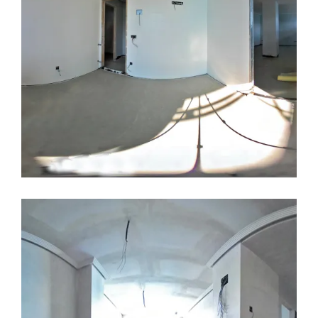
LEER MÁS
26 ENERO, 2017
CONSTRUCCION
EDIFICIO LÚMINA
PRADO DE LA VEGA
TOUR
VIRTUAL
Imágenes planta cuarta, tour
virtual, Edificio Lúmina