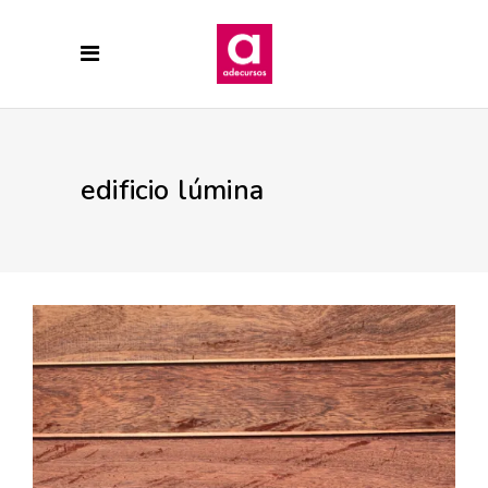
edificio lúmina
8 MARZO, 2017
CALIDADES
CERAMICAS
CONSTRUCCION
DECORACION
EDIFICIO
LÚMINA
MATERIALES
PRADO DE LA VEGA
Revestimiento de terraza, Edificio
Lumina