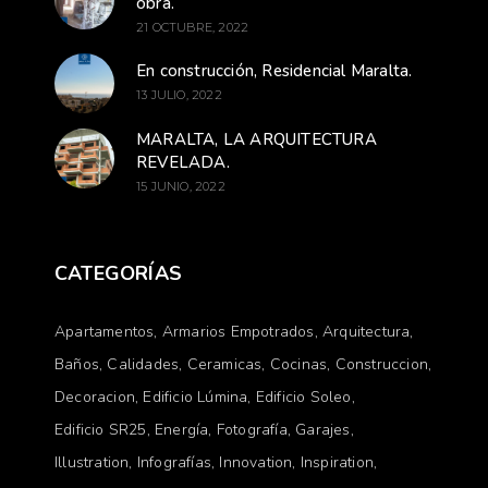
obra.
21 OCTUBRE, 2022
En construcción, Residencial Maralta.
13 JULIO, 2022
MARALTA, LA ARQUITECTURA
REVELADA.
15 JUNIO, 2022
CATEGORÍAS
Apartamentos
Armarios Empotrados
Arquitectura
Baños
Calidades
Ceramicas
Cocinas
Construccion
Decoracion
Edificio Lúmina
Edificio Soleo
Edificio SR25
Energía
Fotografía
Garajes
Illustration
Infografías
Innovation
Inspiration