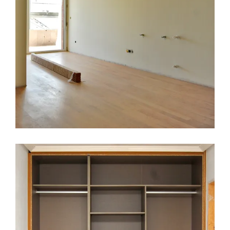
LEER MÁS
21 ABRIL, 2017
ARMARIOS EMPOTRADOS
BAÑOS
CALIDADES
CERAMICAS
COCINAS
CONSTRUCCION
EDIFICIO LÚMINA
MATERIALES
PRADO
DE LA VEGA
Edifico Lumina, montaje de
armarios y sanitarios