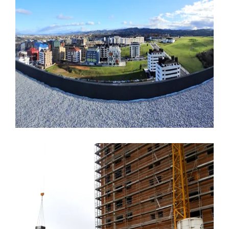
28 NOVIEMBRE, 2016
BAÑOS
CALIDADES
CERAMICAS
COCINAS
CONSTRUCCION
EDIFICIO LÚMINA
MATERIALES
PRADO DE LA VEGA
Un post rápido, Edificio Lumina
LEER MÁS