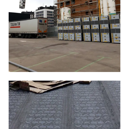
27 OCTUBRE, 2016
CALIDADES
COCINAS
CONSTRUCCION
EDIFICIO LÚMINA
MATERIALES
PRADO DE LA VEGA
Impermeabilización de cubierta,
Edificio Lumina