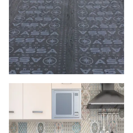
LEER MÁS
13 ABRIL, 2016
BAÑOS
CALIDADES
CERAMICAS
COCINAS
DECORACION
EDIFICIO LÚMINA
INFOGRAFÍAS
MATERIALES
PRADO DE LA VEGA
Revestimiento cerámicos, Edificio
Lúmina