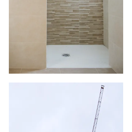
LEER MÁS
3 MARZO, 2017
CALIDADES
CERAMICAS
COCINAS
EDIFICIO LÚMINA
MATERIALES
PRADO DE LA VEGA
REFORMAS
Semana de avances, Edificio
Lúmina