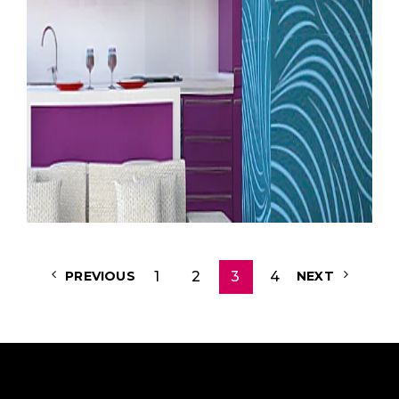
LEER MÁS
1
2
3
4
PREVIOUS
NEXT