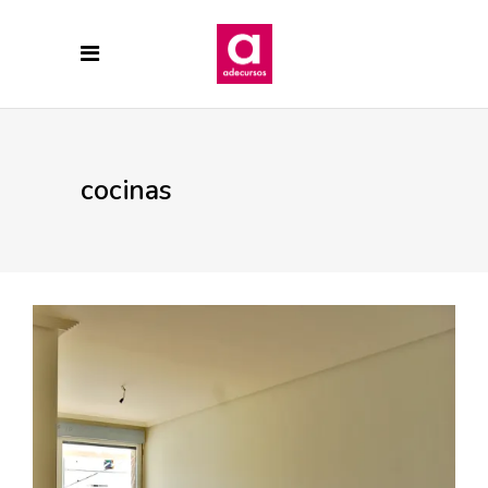
cocinas
28 ABRIL, 2017
ARMARIOS EMPOTRADOS
CALIDADES
CERAMICAS
COCINAS
EDIFICIO LÚMINA
MATERIALES
PRADO DE LA VEGA
Trabajos Edificio Lumina, solado
roble.