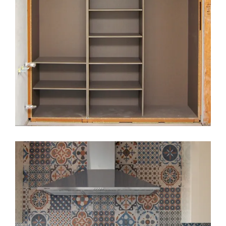
LEER MÁS
7 ABRIL, 2017
CALIDADES
CERAMICAS
COCINAS
CONSTRUCCION
DECORACION
EDIFICIO LÚMINA
PRADO DE LA VEGA
REFORMAS
Semana de acopios y nuevos
oficios, Edificio Lúmina