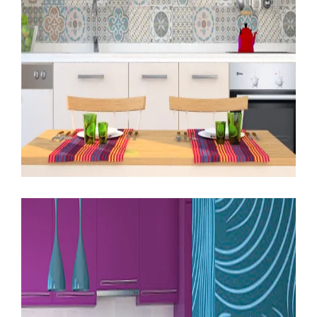
LEER MÁS
20 AGOSTO, 2015
COCINAS
EDIFICIO LÚMINA
INFOGRAFÍAS
PRADO DE LA VEGA
Salón-cocina, vivienda dos
dormitorios, Edificio Lúmina.