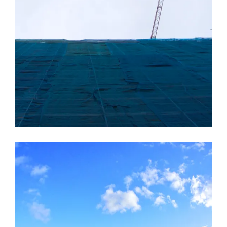
LEER MÁS
18 ENERO, 2017
CERAMICAS
COCINAS
CONSTRUCCION
EDIFICIO LÚMINA
PRADO
DE LA VEGA
TOUR VIRTUAL
Tour virtual, Edificio Lúmina
LEER MÁS