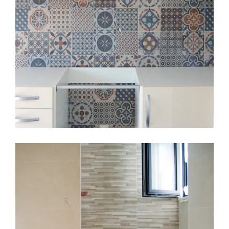
LEER MÁS
29 MARZO, 2017
BAÑOS
CALIDADES
CERAMICAS
COCINAS
CONSTRUCCION
DECORACION
EDIFICIO LÚMINA
MATERIALES
PRADO DE LA VEGA
Edificio Lúmina, novedades en
obra.