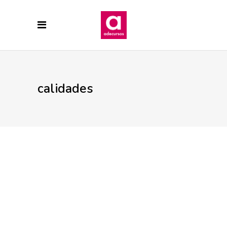
calidades
19 ENERO, 2015
CALIDADES
EDIFICIO LÚMINA
PRADO DE LA VEGA
La importancia de la clasificación
energética tipo «A»