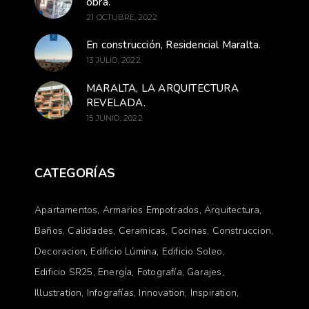
obra.
21 OCTUBRE, 2022
En construcción, Residencial Maralta.
13 JULIO, 2022
MARALTA, LA ARQUITECTURA
REVELADA.
15 JUNIO, 2022
CATEGORÍAS
Apartamentos
Armarios Empotrados
Arquitectura
Baños
Calidades
Ceramicas
Cocinas
Construccion
Decoracion
Edificio Lúmina
Edificio Soleo
Edificio SR25
Energía
Fotografía
Garajes
Illustration
Infografías
Innovation
Inspiration